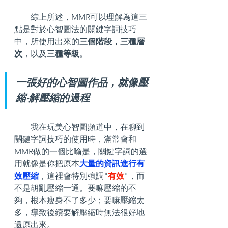
        綜上所述，MMR可以理解為這三
點是對於心智圖法的關鍵字詞技巧
中，所使用出來的
三個階段，三種層
次
，以及
三種等級
。
一張好的心智圖作品，就像壓
縮-解壓縮的過程
        我在玩美心智圖頻道中，在聊到
關鍵字詞技巧的使用時，滿常會和
MMR做的一個比喻是，關鍵字詞的選
用就像是你把原本
大量的資訊進行有
效壓縮
，這裡會特別強調"
有效
"，而
不是胡亂壓縮一通。要嘛壓縮的不
夠，根本瘦身不了多少；要嘛壓縮太
多，導致後續要解壓縮時無法很好地
還原出來。