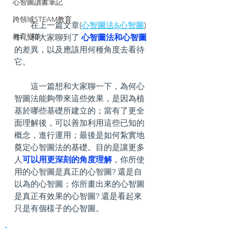
心智圖讀書筆記
跨領域STEAM教育
        在上一篇文章(
心智圖法&心智圖
)
教育變革
中，和大家聊到了 
心智圖法和心智圖
的差異，以及應該用何種角度去看待
它。
        這一篇想和大家聊一下，為何心
智圖法能夠帶來這些效果，是因為植
基於哪些基礎所建立的；當有了更全
面理解後，可以善加利用這些已知的
概念，進行運用；最後是如何紮實地
奠定心智圖法的基礎。目的是讓更多
人
可以用更深刻的角度理解
，你所使
用的心智圖是真正的心智圖? 還是自
以為的心智圖；你所畫出來的心智圖
是真正有效果的心智圖? 還是看起來
只是有個樣子的心智圖。