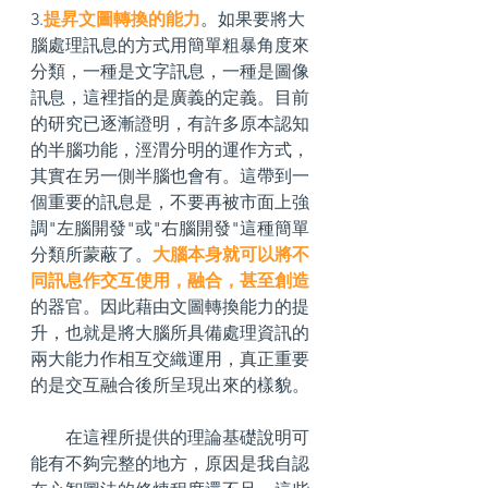
3.
提昇文圖轉換的能力
。如果要將大
腦處理訊息的方式用簡單粗暴角度來
分類，一種是文字訊息，一種是圖像
訊息，這裡指的是廣義的定義。目前
的研究已逐漸證明，有許多原本認知
的半腦功能，涇渭分明的運作方式，
其實在另一側半腦也會有。這帶到一
個重要的訊息是，不要再被市面上強
調"左腦開發"或"右腦開發"這種簡單
分類所蒙蔽了。
大腦本身就可以將不
同訊息作交互使用，融合，甚至創造
的器官。因此藉由文圖轉換能力的提
升，也就是將大腦所具備處理資訊的
兩大能力作相互交織運用，真正重要
的是交互融合後所呈現出來的樣貌。
        在這裡所提供的理論基礎說明可
能有不夠完整的地方，原因是我自認