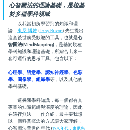
心智圖法的理論基礎，是植基
於多種學科領域
        以我當初所學習到的知識和理
論，
東尼.博贊
 (
Tony Buzan
) 先生提出
這套後世廣受歡迎的工具，也就是
心
智圖法(MindMapping)
，是基於幾種
學科知識和理論基礎，所綜合出來一
套可運行的思考工具。包含以下：
心理學、語意學、認知神經學、色彩
學、圖像學、組織學
等，以及其他的
學科基礎。
        這幾類學科知識，每一個都有其
專業的知識範疇與深度的理論，因此
在這裡無法一一作介紹，最主要我想
以一個科普概念的方式讓大家理解，
心智圖法問世的年代 (
1970年代，東尼先