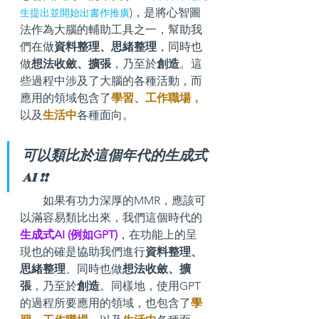
)，是將心智圖
生提出並開始出書作推廣
法作為大腦的輔助工具之一，幫助我
們在做
資料整理、思緒整理
，同時也
做
想法收斂、擴張
，乃至於
創造
。這
些過程中涉及了大腦的各種活動，而
應用的領域包含了
學習、工作職場，
以及
生活中
各種面向。
可以類比於這個年代的生成式
AI !!
        如果有功力深厚的MMR，應該可
以滿容易類比出來，我們這個時代的
生成式AI (例如GPT)
，在功能上的呈
現也的確是協助我們進行
資料整理、
思緒整理
、同時也做
想法收斂、擴
張
，乃至於
創造
。同樣地，使用GPT
的過程所要應用的領域，也包含了
學