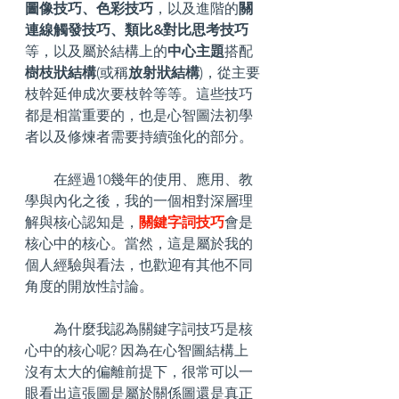
圖像技巧、色彩技巧
，以及進階的
關
連線觸發技巧、類比&對比思考技巧
等，以及屬於結構上的
中心主題
搭配
樹枝狀結構
(或稱
放射狀結構
)，從主要
枝幹延伸成次要枝幹等等。這些技巧
都是相當重要的，也是心智圖法初學
者以及修煉者需要持續強化的部分。
        在經過10幾年的使用、應用、教
學與內化之後，我的一個相對深層理
解與核心認知是，
關鍵字詞技巧
會是
核心中的核心。當然，這是屬於我的
個人經驗與看法，也歡迎有其他不同
角度的開放性討論。
        為什麼我認為關鍵字詞技巧是核
心中的核心呢? 因為在心智圖結構上
沒有太大的偏離前提下，很常可以一
眼看出這張圖是屬於關係圖還是真正