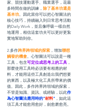
家、競技運動選手、職業選手，花最
多時間在做的訓練，
除了基本功還是
基本功
。因此當你可以把心智圖法的
核心技巧，持續融入到日常思考活動
的Daily Work，並且像呼吸一樣自然
地運用，相信這套功夫可以更好更紮
實地幫助到你。
2.多作
跨界跨領域的探索
，增加
聯想
觸發的機會
。心智圖法可以說是一種
工具，包含
可定位成思考上的工具
，
那麼使用工具時必須要有相應的材
料，才能用這些工具創造出我們想要
的東西，以及極大化工具所帶來的價
值。因此，多作跨界跨領域的探索，
不管是知識、資訊、或經驗，以此
作
為心智圖法應用時的"
材料
"
，如此這
項工具才能愈用愈好，劍愈磨愈亮。