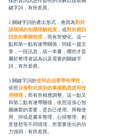
樣的資訊訊息作如何的理解以提取關
鍵字詞，有所差異。
2.關鍵字詞的產出形式，會因為
對於
該領域的知識理解程度
，或
對於資訊
訊息的掌握程度
，而有所變化。這一
點和第一點有連帶關係，同樣一篇文
章，一段訊息，或一本書，哪些才是
屬於整理者認為以及需要的關鍵字
詞，有所差異。
3.關鍵字詞的
使用必須要帶有彈性
，
依照
自身對此規則的掌握熟悉度和
使
用情境
，而有所相應調整。這一點又
和第二點有連帶關係，依照這張心智
圖繪製的需要，是自己使用、簡報使
用、抑或是書本整理、心得整理、創
意發想等不同情境，所需要使出的功
力強弱，有所差異。