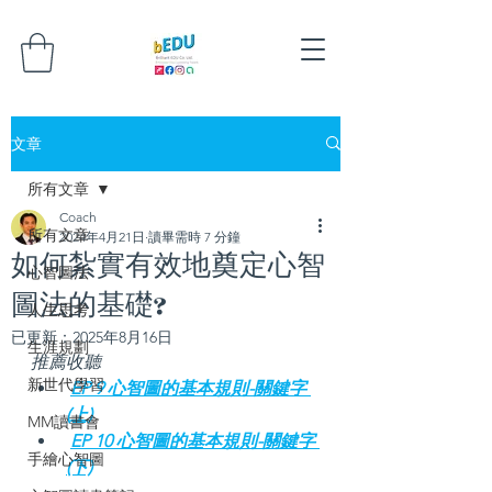
文章
所有文章
Coach
所有文章
2024年4月21日
讀畢需時 7 分鐘
如何紮實有效地奠定心智
心智圖法
圖法的基礎?
人生思考
已更新：
2025年8月16日
生涯規劃
推薦收聽
新世代學習
EP 9 心智圖的基本規則-關鍵字 
(上)
MM讀書會
EP 10 心智圖的基本規則-關鍵字 
手繪心智圖
(下)