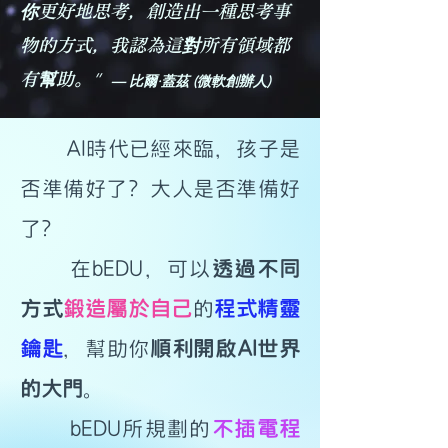
你更好地思考，創造出一種思考事
物的方式，我認為這對所有領域都
”
有幫助。
— 比爾·蓋茲 (微軟創辦人)
​ AI時代已經來臨，孩子是
否準備好了? 大人是否準備好
了?
在bEDU，可以
透過不同
方式
鍛造屬於自己
的
程式精靈
鑰匙
，幫助你
順利開啟AI世界
的大門
。
bEDU所規劃的
不插電程