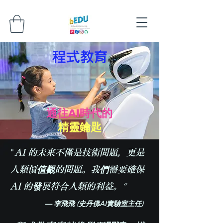
程式教育
通往AI時代的
精靈鑰匙
​"
AI 的未來不僅是技術問題，更是
人類價值觀的問題。我們需要確保
”
AI 的發展符合人類的利益。
— 李飛飛 (史丹佛AI實驗室主任)