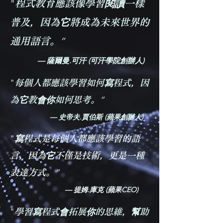
​"
程式教育應該像學習閱讀一樣
普及，因為它將成為未來世界的
”
通用語言。
— 薩爾曼.可汗 (可汗學院創辦人)
​"
每個人都應該學習如何寫程式，因
”
為它教會你如何思考。
​
— 史帝夫.賈伯斯 (蘋果創辦人)
​"
寫程式是每個人都應該學習的語
言，因為它不僅是技術，更是一種
”
表達方式。
— 提姆.庫克 (蘋果CEO)
​"
學習寫程式會拓展你的思維，幫助