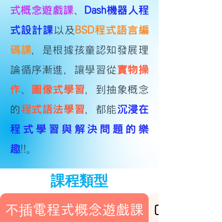
式概念遊戲課
、
Dash機器人程
式設計課
以及
BSD程式語言編
碼課
，是根據孩童認知發展理
論循序漸進，讓學習從
實物操
作
、
圖像式學習
，到
抽象概念
的
程式語法學習
，都能
沉浸在
程式學習與
解決問題的樂
趣
!!。
​課程類型
不插電程式概念遊戲課
Dash機