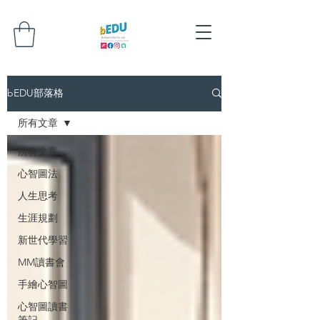
bEDU部落格
所有文章
所有文章
心智圖法
人生思考
生涯規劃
新世代學習
MM讀書會
手繪心智圖
心智圖讀書
筆記