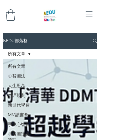
bEDU部落格
所有文章
所有文章
心智圖法
人生思考
生涯規劃
新世代學習
MM讀書會
手繪心智圖
心智圖讀書
筆記